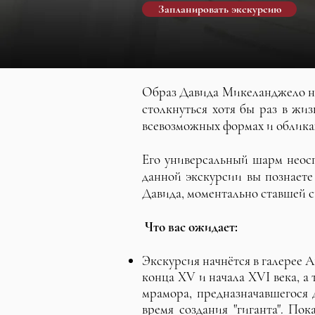
Запланировать экскурсию
Образ Давида Микеланджело нас
столкнуться хотя бы раз в жи
всевозможных формах и обликах
Его универсальный шарм неосп
данной экскурсии вы познаете
Давида, моментально ставшей с
Что вас ожидает:
Экскурсия начнётся в галерее 
конца XV и начала XVI века, а
мрамора, предназначавшегося 
время создания "гиганта". П