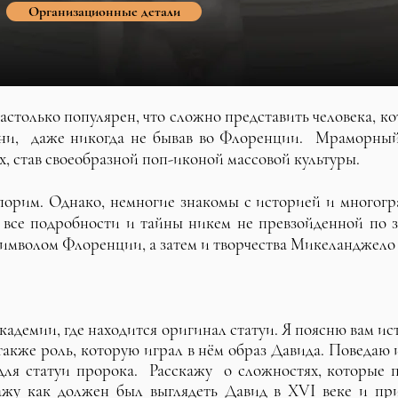
Организационные детали
только популярен, что сложно представить человека, ко
зни, даже никогда не бывав во Флоренции. Мраморный 
, став своеобразной поп-иконой массовой культуры.
орим. Однако, немногие знакомы с историей и многогр
 все подробности и тайны никем не превзойденной по 
имволом Флоренции, а затем и творчества Микеланджело 
Академии, где находится оригинал статуи. Я поясню вам 
 также роль, которую играл в нём образ Давида. Поведа
для статуи пророка. Расскажу о сложностях, которые 
окажу как должен был выглядеть Давид в XVI веке и п