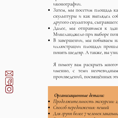
иконографии.
Затем, мы посетим площадь ка
скульптуры и как выглядел со
другого скульптора, сыгравшег
Далее, мы отправимся к здан
Микеланджело при выборе поз
В завершении, мы побываем на
иллюстрации площади прошлы
понять шедевр. А также, вы узн
Я помогу вам раскрыть многоч
именно, с теми неочевидны
произведений, посвящённых это
Организационные детали:
Продолжительность экскурсии: 2,
Способ передвижения: пеший
Для групп более 7 человек заказ