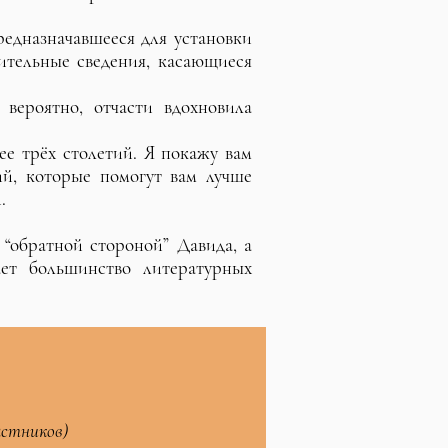
редназначавшееся для установки
зительные сведения, касающиеся
 вероятно, отчасти вдохновила
е трёх столетий. Я покажу вам
й, которые помогут вам лучше
и.
“обратной стороной” Давида, а
ет большинство литературных
астников)