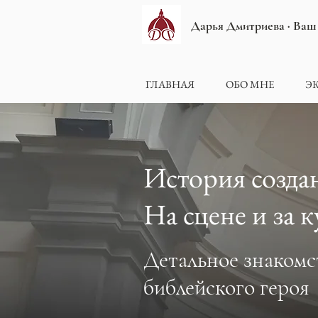
Дарья Дмитриева · Ваш
ГЛАВНАЯ
ОБО МНЕ
Э
История созда
На сцене и за 
Детальное знакомс
библейского героя