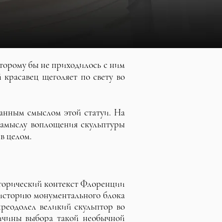
торому бы не приходилось с ним
красавец щеголяет по свету во
анным смыслом этой статуи. На
замыслу воплощения скульптуры
в целом.
исторический контекст Флоренции
ю историю монументального блока
преодолел великий скульптор во
ричины выбора такой необычной