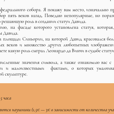
федрального собора. Я покажу вам место, изначально п
бор пять веков назад. Поведаю непопулярные, но пора
о решающую роль в создании статуи Давида.
ию, на фасаде которого установлена статуя, которая,
ы Давида.
 площади Синьории, на которой Давид красовался боле
х веков и множество других любопытных изображени
аете какую роль сыграл Леонардо да Винчи в судьбе стату
исленные значения символа, а также ознакомлю вас с 
ми и малоизвестными фактами, о которых умалчива
й скульптуре.
5 часа
ываются наушники (1,5€ — 3€ в зависимости от количества уч